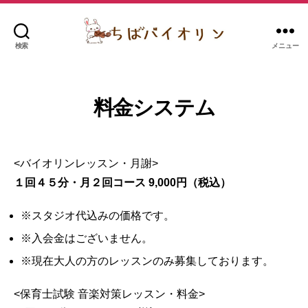
検索
メニュー
ち
ば
バ
イ
料金システム
オ
リ
ン
<バイオリンレッスン・月謝>
教
１回４５分・月２回コース 9,000円（税込）
室
※スタジオ代込みの価格です。
※入会金はございません。
※現在大人の方のレッスンのみ募集しております。
<保育士試験 音楽対策レッスン・料金>